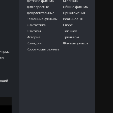
Детские фильмы
Мюзиклы
Для взрослых
Общие фильмы
Документальные
Приключения
Семейные фильмы
Реальное ТВ
Фантастика
Спорт
Фэнтези
Ток-шоу
История
Триллеры
Комедии
Фильмы ужасов
Короткометражные
 Нярма
ные
авший