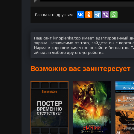
hd2160
hd1440
highres
hd1080
hd720
large
medium
small
tiny
Рассказать друзьям!
Наш сайт kinoplenka.top имеет адаптированный д
экрана. Независимо от того, зайдете вы с персо
Нярма в хорошем качестве онлайн и бесплатно. Т
айпада и любого другого устройства.
Возможно вас заинтересует