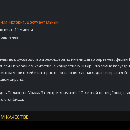
ения
,
История
,
Документальный
ость:
41 минута
 Бартенев
:
нный под руководством режиссера по имени Эдгар Бартенев, фильм
нлайн в хорошем качестве, а конкретно в HDRip. Это самые популяр
мотра у зрителей в интернете, они позволят насладиться красивой
ьшом экране.
дов Полярного Урала. В центре внимания 17-летний ненец Гоша, ст
го стойбища.
ЕМ КАЧЕСТВЕ