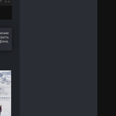
шение
треть
фона,