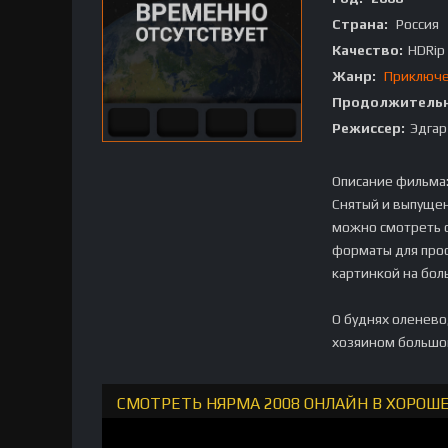
Страна:
Россия
Качество:
HDRip
Жанр:
Приключ
Продолжительн
Режиссер:
Эдгар
Описание фильма
Снятый и выпуще
можно смотреть о
форматы для прос
картинкой на бол
О буднях оленево
хозяином большо
СМОТРЕТЬ НЯРМА 2008 ОНЛАЙН В ХОРОШ