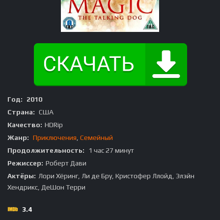
Год:
2010
Страна:
США
Качество:
HDRip
Жанр:
Приключения
,
Семейный
Продолжительность:
1 час 27 минут
Режиссер:
Роберт Дави
Актёры:
Лори Хёринг, Ли де Бру, Кристофер Ллойд, Элэйн
Хендрикс, ДеШон Терри
3.4