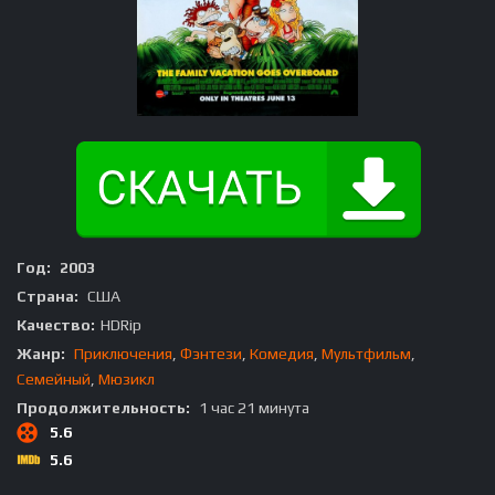
Год:
2003
Страна:
США
Качество:
HDRip
Жанр:
Приключения
,
Фэнтези
,
Комедия
,
Мультфильм
,
Семейный
,
Мюзикл
Продолжительность:
1 час 21 минута
5.6
5.6