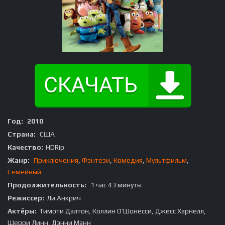
Год:
2010
Страна:
США
Качество:
HDRip
Жанр:
Приключения
,
Фэнтези
,
Комедия
,
Мультфильм
,
Семейный
Продолжительность:
1 час 43 минуты
Режиссер:
Ли Анкрич
Актёры:
Тимоти Далтон, Коллин О’Шонесси, Джесс Харнелл,
Шерри Линн, Дэнни Манн