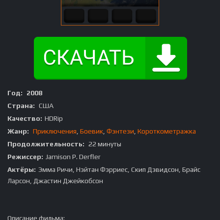
Год:
2008
Страна:
США
Качество:
HDRip
Жанр:
Приключения
,
Боевик
,
Фэнтези
,
Короткометражка
Продолжительность:
22 минуты
Режиссер:
Jamison P. Derfler
Актёры:
Эмма Ричи, Нэйтан Фэрриес, Скип Дэвидсон, Брайс
Ларсон, Джастин Джейкобсон
Описание фильма: