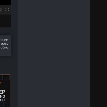
шение
треть
добно