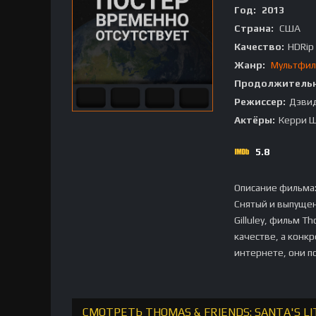
Год:
2013
Страна:
США
Качество:
HDRip
Жанр:
Мультфи
Продолжительн
Режиссер:
Дэвид 
Актёры:
Керри Ш
5.8
Описание фильма
Снятый и выпущен
Gilluley, фильм T
качестве, а конк
интернете, они п
СМОТРЕТЬ THOMAS & FRIENDS: SANTA'S L