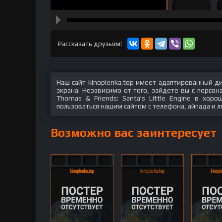
hd2160
hd1440
highres
hd1080
hd720
large
medium
small
tiny
Рассказать друзьям!
Наш сайт kinoplenka.top имеет адаптированный д
экрана. Независимо от того, зайдете вы с персо
Thomas & Friends: Santa's Little Engine в хор
пользоваться нашим сайтом с телефона, айпада и л
Возможно вас заинтересует