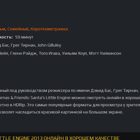
льм
,
Семейный
,
Короткометражка
ость:
50 минут
Бас, Грег Тирнан, John Gilluley
ейл, Гленн Рэйдж, Того Игава, Уильям Хоуп, Мэтт Уилкинсон
:
ный под руководством режиссера по имени Дэвид Бас, Грег Тирнан,
homas & Friends: Santa's Little Engine можно смотреть онлайн в хорош
ретно в HDRip. Это самые популярные форматы для просмотра у зрител
озволят насладиться красивой картинкой на большом экране.
ITTLE ENGINE 2013 ОНЛАЙН В ХОРОШЕМ КАЧЕСТВЕ