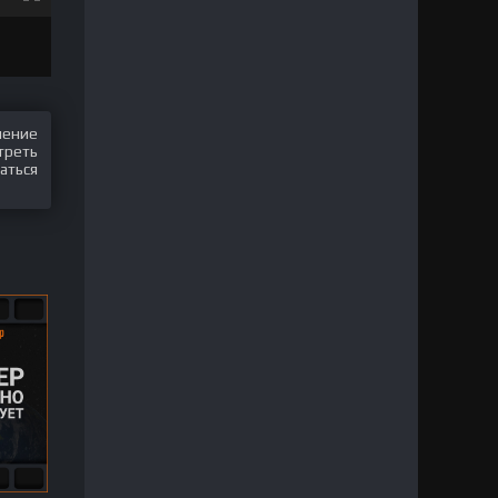
шение
треть
аться