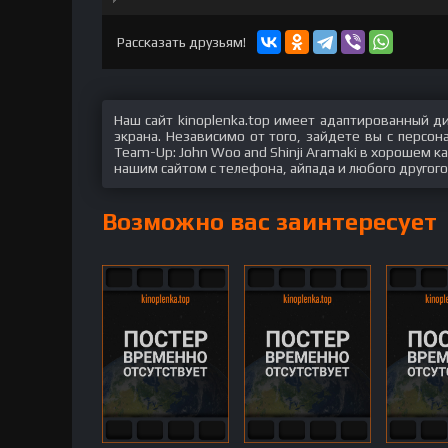
hd2160
hd1440
highres
hd1080
hd720
large
medium
small
tiny
Рассказать друзьям!
Наш сайт kinoplenka.top имеет адаптированный д
экрана. Независимо от того, зайдете вы с персо
Team-Up: John Woo and Shinji Aramaki в хорошем ка
нашим сайтом с телефона, айпада и любого другого
Возможно вас заинтересует