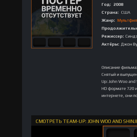
Год:
2008
Страна:
США
Жанр:
Мультфи
Продолжительн
Режиссер:
Синд
Актёры:
Джон Ву
Описание фильма
Снятый и выпуще
Up: John Woo and
HD формате 720 и
интернете, они п
СМОТРЕТЬ TEAM-UP: JOHN WOO AND SHINJ