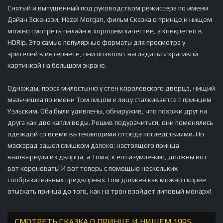
Снятый и выпущенный под руководством режиссера по имени
Дайан Эскенази, Hazel Morgan, фильм Сказка о принце и нищем
можно смотреть онлайн в хорошем качестве, а конкретно в
HDRip. Это самые популярные форматы для просмотра у
зрителей в интернете, они позволят насладиться красивой
картинкой на большом экране.
Однажды, прося милостыню у стен королевского дворца, нищий
мальчишка по имени Том лицом к лицу сталкивается с принцем
Уэльским. Оба были удивлены, обнаружив, что похожи друг на
друга как две капли воды. Решив подурачиться, они поменялись
одеждой со всеми вытекающими отсюда последствиями. Но
маскарад зашел слишком далеко: настоящего принца
вышвырнули из дворца, а Тома, к его изумлению, должны вот-
вот короновать! И вот теперь с помощью нескольких
сообразительных придворных Том должен как можно скорее
отыскать принца до того, как на трон взойдет липовый монарх!
СМОТРЕТЬ СКАЗКА О ПРИНЦЕ И НИЩЕМ 1995