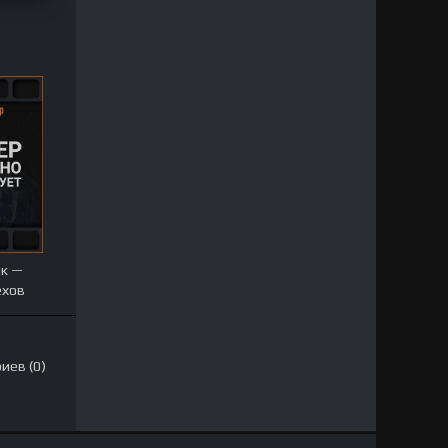
к —
ехов
иев (0)