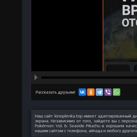
hd2160
hd1440
highres
hd1080
hd720
large
medium
small
tiny
Рассказать друзьям!
Наш сайт kinoplenka.top имеет адаптированный д
экрана. Независимо от того, зайдете вы с персо
Pokémon: Vol. 6: Seaside Pikachu в хорошем каче
нашим сайтом с телефона, айпада и любого другого