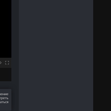
шение
треть
аться