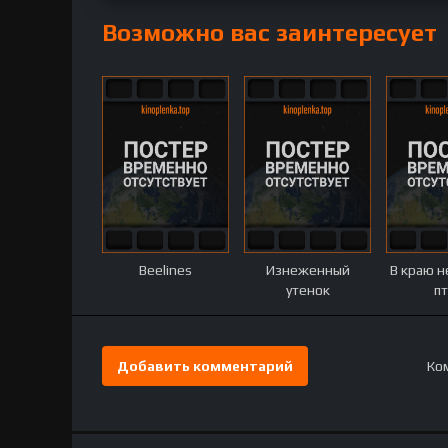
Возможно вас заинтересует
Beelines
Изнеженный
В краю н
утенок
п
Добавить комментарий
Ком