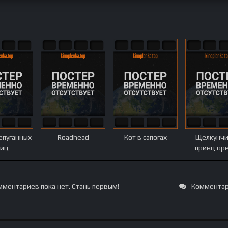
епуганных
Roadhead
Кот в сапогах
Щелкунчи
тиц
принц ор
ментариев пока нет. Стань первым!
Комментар