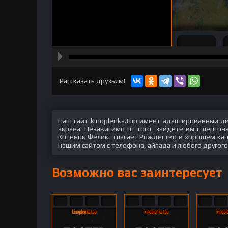
hd2160
hd1440
highres
hd1080
hd720
large
medium
small
tiny
Рассказать друзьям!
Наш сайт kinoplenka.top имеет адаптированный д
экрана. Независимо от того, зайдете вы с персо
Котенок Феликс спасает Рождество в хорошем каче
нашим сайтом с телефона, айпада и любого другого
Возможно вас заинтересует