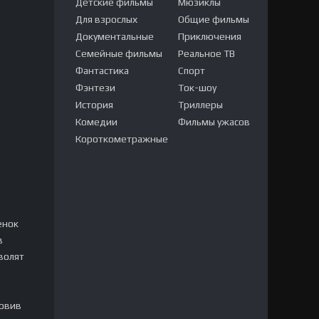
Детские фильмы
Мюзиклы
Для взрослых
Общие фильмы
Документальные
Приключения
Семейные фильмы
Реальное ТВ
Фантастика
Спорт
Фэнтези
Ток-шоу
История
Триллеры
Комедии
Фильмы ужасов
Короткометражные
енок
в
волят
новив