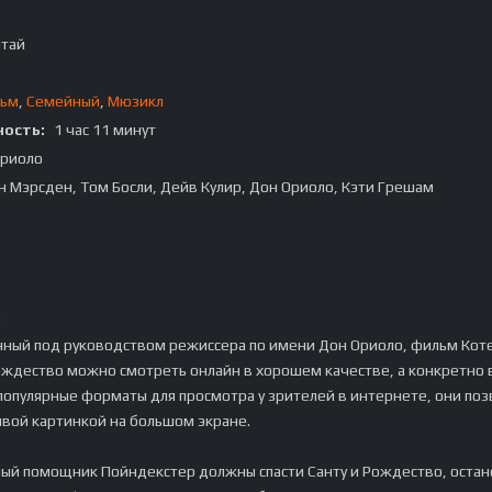
итай
льм
,
Семейный
,
Мюзикл
ость:
1 час 11 минут
Ориоло
 Мэрсден, Том Босли, Дейв Кулир, Дон Ориоло, Кэти Грешам
:
нный под руководством режиссера по имени Дон Ориоло, фильм Кот
ождество можно смотреть онлайн в хорошем качестве, а конкретно 
 популярные форматы для просмотра у зрителей в интернете, они поз
ивой картинкой на большом экране.
ный помощник Пойндекстер должны спасти Санту и Рождество, оста