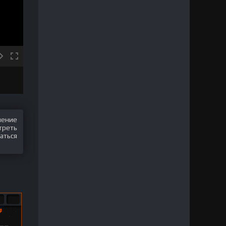
шение
треть
аться