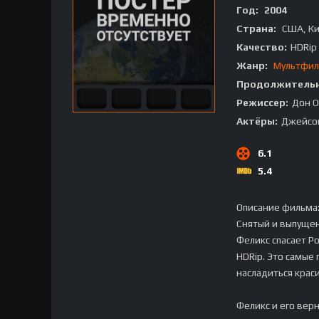
Год:
2004
Страна:
США, К
Качество:
HDRip
Жанр:
Мультфи
Продолжительн
Режиссер:
Дон 
Актёры:
Джейсон
6.1
5.4
Описание фильма
Снятый и выпуще
Феликс спасает Р
HDRip. Это самые
насладиться крас
Феликс и его вер