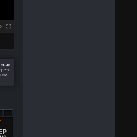
шение
треть
том с