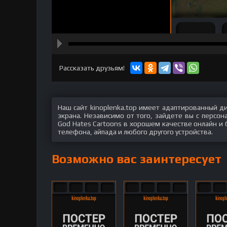
hd2160
hd1440
highres
hd1080
hd720
large
medium
small
tiny
Рассказать друзьям!
Наш сайт kinoplenka.top имеет адаптированный д
экрана. Независимо от того, зайдете вы с персо
God Hates Cartoons в хорошем качестве онлайн и 
телефона, айпада и любого другого устройства.
Возможно вас заинтересует