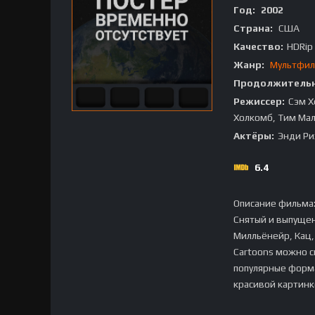
Год:
2002
Страна:
США
Качество:
HDRip
Жанр:
Мультфи
Продолжительн
Режиссер:
Сэм Х
Холкомб, Тим Ма
Актёры:
Энди Ри
6.4
Описание фильма
Снятый и выпуще
Милльёнейр, Кац,
Cartoons можно с
популярные форма
красивой картинк