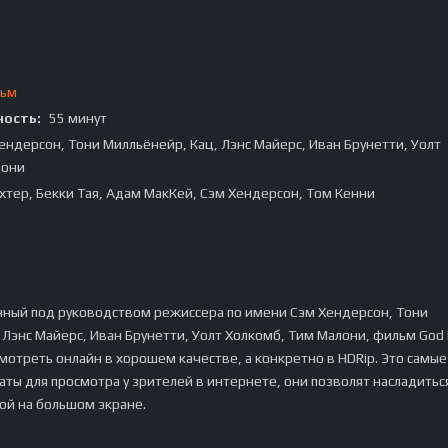
льм
ость:
55 минут
ендерсон, Тони Милльёнейр, Кац, Лэнс Майерс, Иван Брунетти, Уолт
лони
хтер, Бекки Тая, Адам МакКей, Сэм Хендерсон, Том Кенни
:
нный под руководством режиссера по имени Сэм Хендерсон, Тони
 Лэнс Майерс, Иван Брунетти, Уолт Холкомб, Тим Малони, фильм God
мотреть онлайн в хорошем качестве, а конкретно в HDRip. Это самые
ты для просмотра у зрителей в интернете, они позволят насладитьс
ой на большом экране.