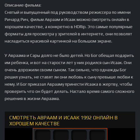
Описание фильма:
Снятый и выпущенный под руководством режиссера по имени
Ричард Рич, фильм Авраам и Исаак можно смотреть онлайн в
хорошем качестве, а конкретно в HDRip. Это самые популярные
форматы для просмотра у зрителей в интернете, они позволят
насладиться красивой картинкой на большом экране.
У Авраама и Сары долго не было детей. Но Бог обещал подарить
им ребенка, и вот на старости лет у них родился сын Исаак. Они
очень дорожили своим сыном. Так сильно, что однажды Бог
решил узнать, не ставят ли они любовь к сыну превыше любви к
нему. И Бог приказал Аврааму принести Исаака в жертву, чтобы
проверить что он будет делать. Настало время самого сложного
решения в жизни Авраама.
СМОТРЕТЬ АВРААМ И ИСААК 1992 ОНЛАЙН В
ХОРОШЕМ КАЧЕСТВЕ