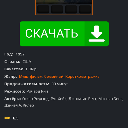
Год:
1992
Страна:
США
Качество:
HDRip
Жанр:
Мультфильм
,
Семейный
,
Короткометражка
Продолжительность:
30 минут
Режиссер:
Ричард Рич
Актёры:
Оскар Роулэнд, Рут Хейл, Джонатан Бест, Мэттью Бест,
Дэниэл А. Килер
6.5