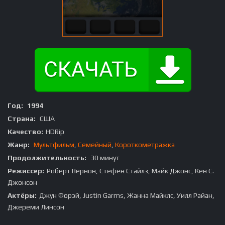
Год:
1994
Страна:
США
Качество:
HDRip
Жанр:
Мультфильм
,
Семейный
,
Короткометражка
Продолжительность:
30 минут
Режиссер:
Роберт Вернон, Стефен Стайлз, Майк Джонс, Кен С.
Джонсон
Актёры:
Джун Форэй, Justin Garms, Жанна Майклс, Уилл Райан,
Джереми Линсон