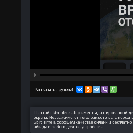
hd2160
hd1440
highres
hd1080
hd720
large
medium
small
tiny
Рассказать друзьям!
Наш сайт kinoplenka.top имеет адаптированный д
экрана. Независимо от того, зайдете вы с персо
Split Time в хорошем качестве онлайн и бесплатно
айпада и любого другого устройства.