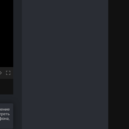
шение
треть
фона,