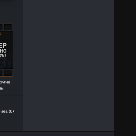
ругие
мы
иев (0)