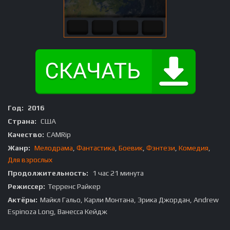
Год:
2016
Страна:
США
Качество:
CAMRip
Жанр:
Мелодрама
,
Фантастика
,
Боевик
,
Фэнтези
,
Комедия
,
Для взрослых
Продолжительность:
1 час 21 минута
Режиссер:
Терренс Райкер
Актёры:
Майкл Гальо, Карли Монтана, Эрика Джордан, Andrew
Espinoza Long, Ванесса Кейдж