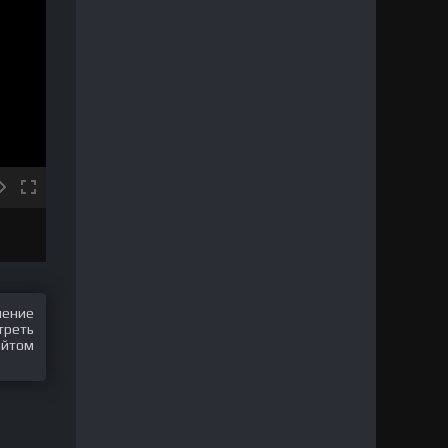
шение
треть
айтом