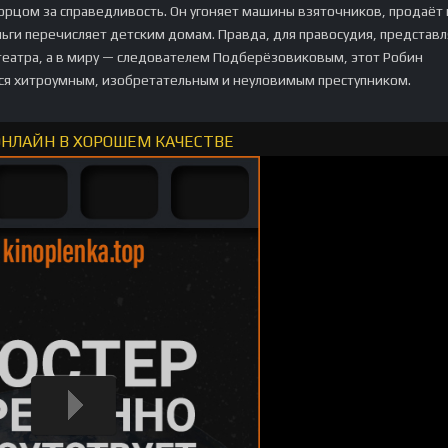
цом за справедливость. Он угоняет машины взяточников, продаёт 
ьги перечисляет детским домам. Правда, для правосудия, представ
театра, а в миру — следователем Подберёзовиковым, этот Робин
ся хитроумным, изобретательным и неуловимым преступником.
ОНЛАЙН В ХОРОШЕМ КАЧЕСТВЕ