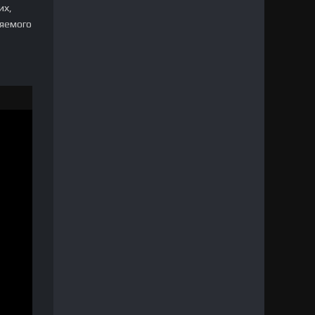
их,
ляемого