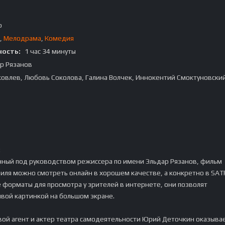
p
,
Мелодрама
,
Комедия
ость:
1 час 34 минуты
р Рязанов
овлев, Любовь Соколова, Галина Волчек, Иннокентий Смоктуновский,
:
ный под руководством режиссера по имени Эльдар Рязанов, фильм
иля можно смотреть онлайн в хорошем качестве, а конкретно в SATR
 форматы для просмотра у зрителей в интернете, они позволят
ивой картинкой на большом экране.
ой агент и актер театра самодеятельности Юрий Деточкин оказыва