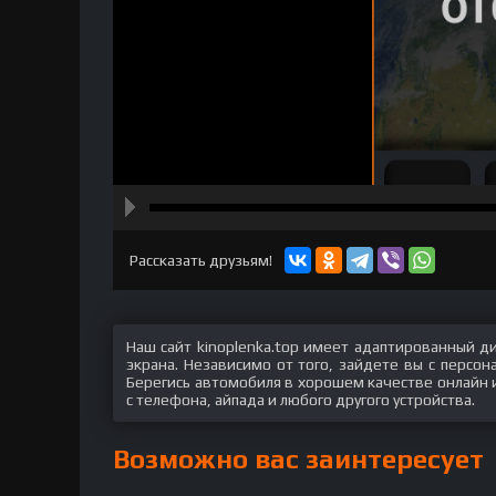
hd2160
hd1440
highres
hd1080
hd720
large
medium
small
tiny
Рассказать друзьям!
Наш сайт kinoplenka.top имеет адаптированный д
экрана. Независимо от того, зайдете вы с персо
Берегись автомобиля в хорошем качестве онлайн и
с телефона, айпада и любого другого устройства.
Возможно вас заинтересует