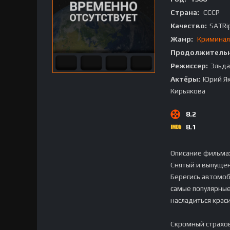
Страна:
СССР
Качество:
SATRi
Жанр:
Криминал
Продолжительн
Режиссер:
Эльда
Актёры:
Юрий Як
Кирьякова
8.2
8.1
Описание фильма
Снятый и выпущен
Берегись автомоб
самые популярные
насладиться крас
Скромный страхов