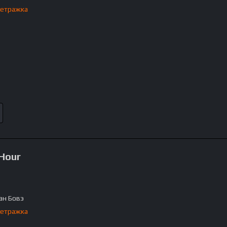
етражка
 Hour
ан Бовэ
етражка