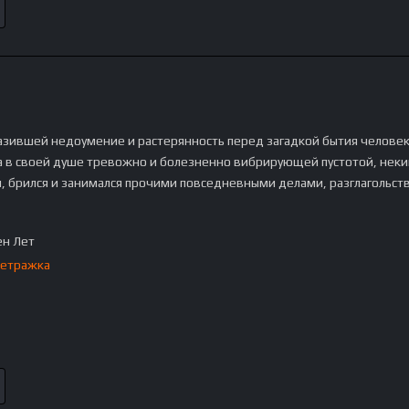
разившей недоумение и растерянность перед загадкой бытия человек
 в своей душе тревожно и болезненно вибрирующей пустотой, неки
л, брился и занимался прочими повседневными делами, разглагольств
н Лет
етражка