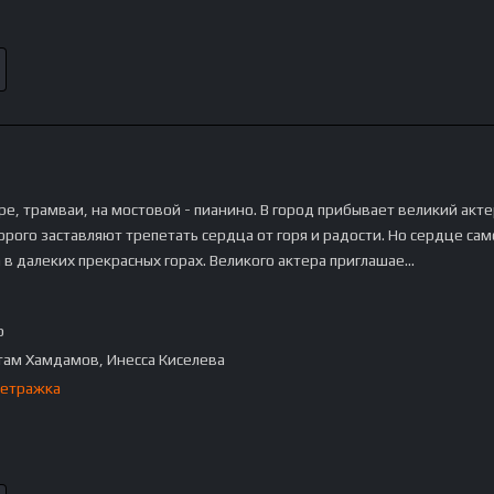
ре, трамваи, на мостовой - пианино. В город прибывает великий акт
орого заставляют трепетать сердца от горя и радости. Но сердце сам
а в далеких прекрасных горах. Великого актера приглашае…
p
там Хамдамов, Инесса Киселева
етражка