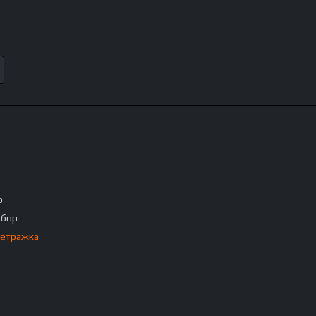
p
ебор
етражка