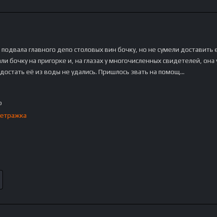
 подвала главного депо столовых вин бочку, но не сумели доставить 
и бочку на пригорке и, на глазах у многочисленных свидетелей, она 
 достать её из воды не удались. Пришлось звать на помощ…
p
етражка