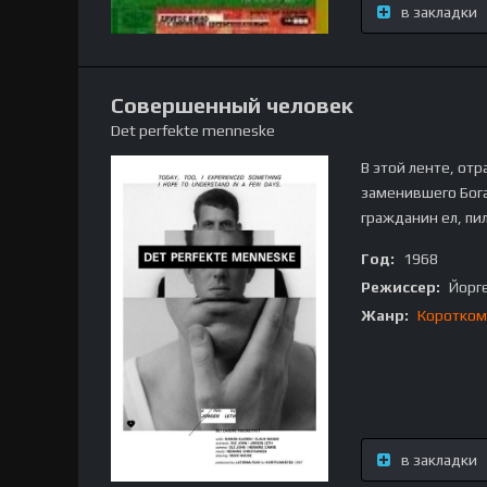
в закладки
Совершенный человек
Det perfekte menneske
В этой ленте, от
заменившего Бога
гражданин ел, пи
Год:
1968
Режиссер:
Йорге
Жанр:
Коротком
в закладки