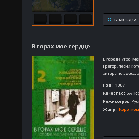
в закладки
В горах мое сердце
В городе утро. Мо
Грегор, песни кот
актера не здесь, 
Год:
1967
Качество:
SATRi
Режиссеры:
Рус
Жанр:
Коротком