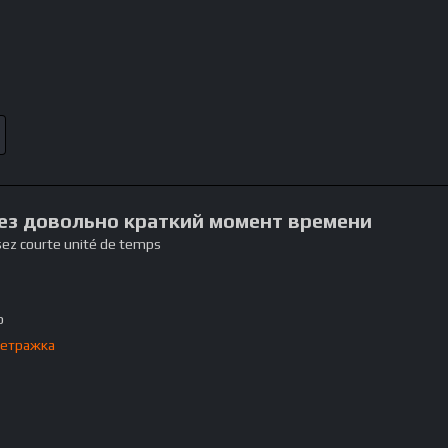
рез довольно краткий момент времени
sez courte unité de temps
p
етражка