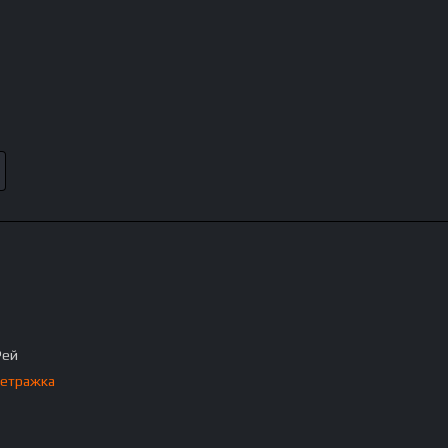
Рей
етражка