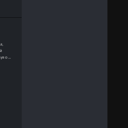
а,
й
уя о …