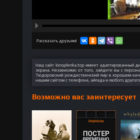
hd2160
hd1440
highres
hd1080
hd720
large
medium
small
tiny
Рассказать друзьям!
Наш сайт kinoplenka.top имеет адаптированный д
экрана. Независимо от того, зайдете вы с персо
Тюдоровский рождественский пир в хорошем качес
нашим сайтом с телефона, айпада и любого другого
Возможно вас заинтересует