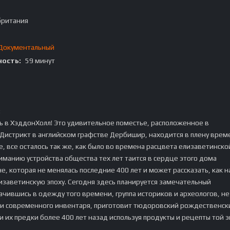
британия
Документальный
ость:
59 минут
:
 в ХэддонХолл! Это удивительное поместье, расположенное в
Дистрикт в английском графстве Дербишир, находится в плену врем
ке, все осталось так же, как было во времена расцвета елизаветинско
ниманию устройства общества тех лет таится в сердце этого дома
е, которая не менялась последние 400 лет и может рассказать, как 
изаветинскую эпоху. Сегодня здесь планируется замечательный
ачившись в одежду того времени, группа историков и археологов, не
щи современного инвентаря, приготовит тюдоровский рождественск
ли их предки более 400 лет назад используя продукты и рецепты той э