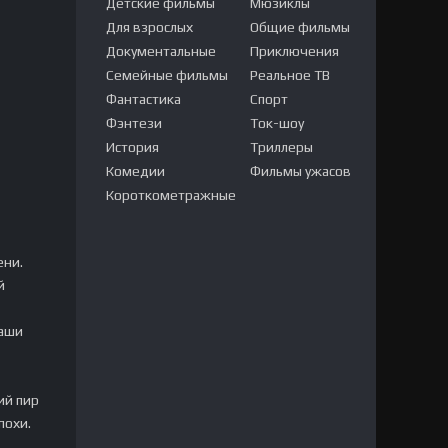
Детские фильмы
Мюзиклы
Для взрослых
Общие фильмы
Документальные
Приключения
Семейные фильмы
Реальное ТВ
Фантастика
Спорт
Фэнтези
Ток-шоу
История
Триллеры
Комедии
Фильмы ужасов
Короткометражные
ени.
й
наши
ий пир
похи.