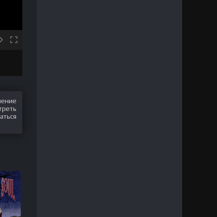
шение
треть
аться