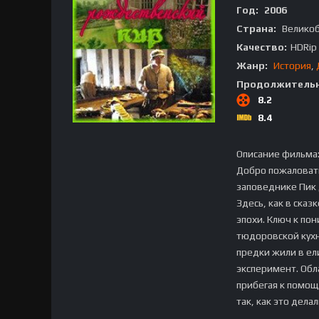
Год:
2006
Страна:
Велико
Качество:
HDRip
Жанр:
История
,
Продолжительн
8.2
8.4
Описание фильма
Добро пожаловать
заповеднике Пик 
Здесь, как в сказ
эпохи. Ключ к по
тюдоровской кухн
предки жили в ел
эксперимент. Обл
прибегая к помо
так, как это дела