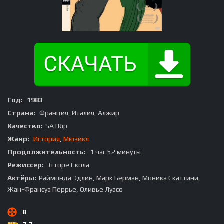
Год:
1983
Страна:
Франция, Италия, Алжир
Качество:
SATRip
Жанр:
История
,
Мюзикл
Продолжительность:
1 час 52 минуты
Режиссер:
Этторе Скола
Актёры:
Раймонда Эдлин, Марк Берман, Моника Скаттини,
Жан-Франсуа Перрье, Оливье Луасо
8