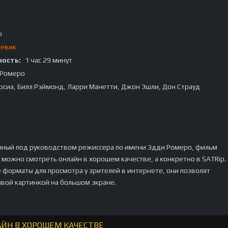
p
оевик
ость:
1 час 29 минут
 Ромеро
рсиа, Билл Рэймонд, Ларри Манетти, Джон Эшли, Дон Страуд
:
нный под руководством режиссера по имени Эдди Ромеро, фильм
 можно смотреть онлайн в хорошем качестве, а конкретно в SATRip.
 форматы для просмотра у зрителей в интернете, они позволят
ивой картинкой на большом экране.
АЙН В ХОРОШЕМ КАЧЕСТВЕ