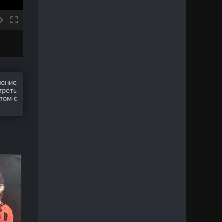
шение
треть
том с