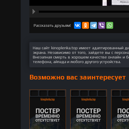
hd2160
hd1440
highres
hd1080
hd720
large
medium
small
tiny
Рассказать друзьям!
Наш сайт kinoplenka.top имеет адаптированный д
экрана. Независимо от того, зайдете вы с персо
Внезапная смерть в хорошем качестве онлайн и бе
телефона, айпада и любого другого устройства.
Возможно вас заинтересует