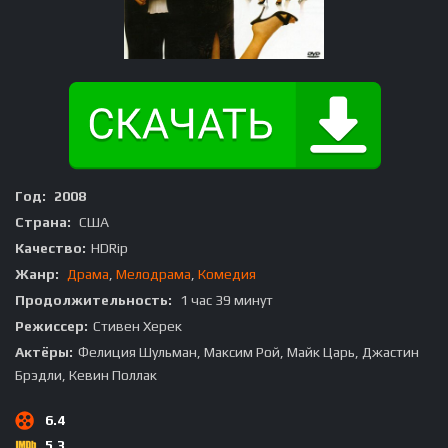
Год:
2008
Страна:
США
Качество:
HDRip
Жанр:
Драма
,
Мелодрама
,
Комедия
Продолжительность:
1 час 39 минут
Режиссер:
Стивен Херек
Актёры:
Фелиция Шульман, Максим Рой, Майк Царь, Джастин
Брэдли, Кевин Поллак
6.4
5.3