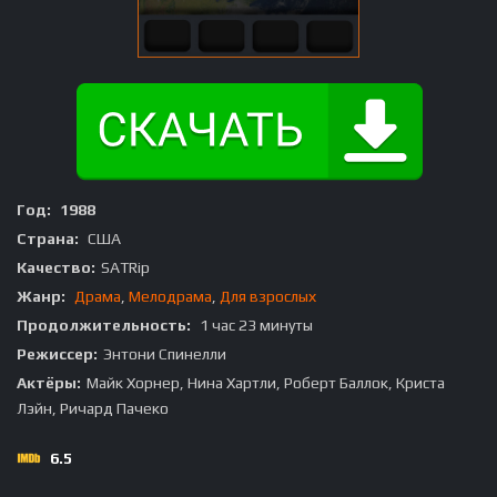
Год:
1988
Страна:
США
Качество:
SATRip
Жанр:
Драма
,
Мелодрама
,
Для взрослых
Продолжительность:
1 час 23 минуты
Режиссер:
Энтони Спинелли
Актёры:
Майк Хорнер, Нина Хартли, Роберт Баллок, Криста
Лэйн, Ричард Пачеко
6.5