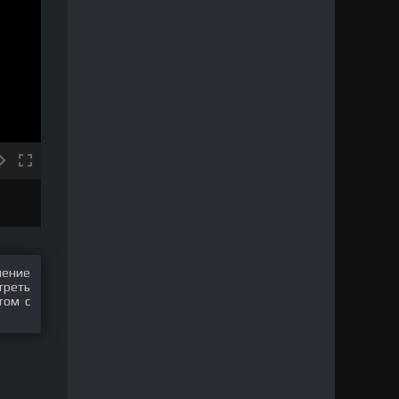
шение
треть
том с