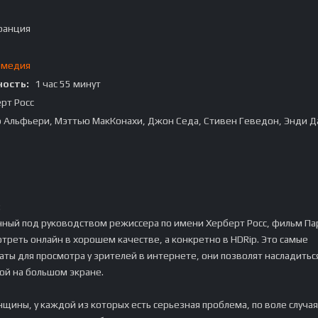
ранция
омедия
ость:
1 час 55 минут
рт Росс
Альфьери, Мэттью МакКонахи, Джон Седа, Стивен Геведон, Энди Д
:
ный под руководством режиссера по имени Херберт Росс, фильм Па
треть онлайн в хорошем качестве, а конкретно в HDRip. Это самые
ты для просмотра у зрителей в интернете, они позволят насладитьс
ой на большом экране.
нщины, у каждой из которых есть серьезная проблема, по воле случая