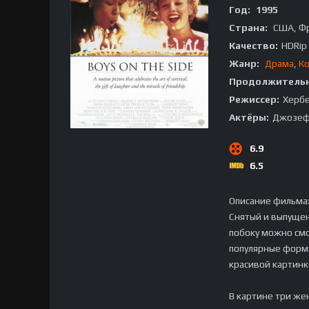
Год:
1995
Страна:
США, Ф
Качество:
HDRip
Жанр:
Драма
,
К
Продолжительн
Режиссер:
Хербе
Актёры:
Джозеф 
6.9
6.5
Описание фильма
Снятый и выпущен
побоку можно смо
популярные форма
красивой картинк
В картине три же