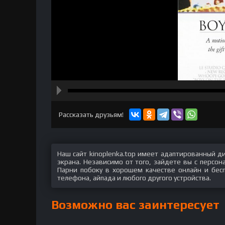
hd2160
hd1440
highres
hd1080
hd720
large
medium
small
tiny
Рассказать друзьям!
Наш сайт kinoplenka.top имеет адаптированный д
экрана. Независимо от того, зайдете вы с персо
Парни побоку в хорошем качестве онлайн и бесп
телефона, айпада и любого другого устройства.
Возможно вас заинтересует