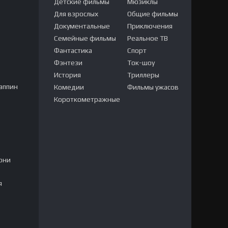
Детские фильмы
Мюзиклы
Для взрослых
Общие фильмы
Документальные
Приключения
Семейные фильмы
Реальное ТВ
Фантастика
Спорт
Фэнтези
Ток-шоу
История
Триллеры
аппин
Комедии
Фильмы ужасов
Короткометражные
рни
я