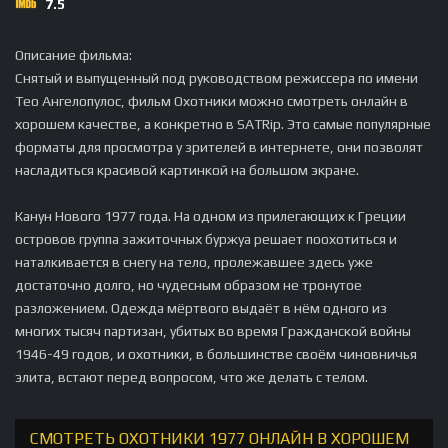
7.5
Описание фильма:
Снятый и выпущенный под руководством режиссера по имени
Тео Ангелопулос, фильм Охотники можно смотреть онлайн в
хорошем качестве, а конкретно в SATRip. Это самые популярные
форматы для просмотра у зрителей в интернете, они позволят
насладиться красивой картинкой на большом экране.
Канун Нового 1977 года. На одном из прилегающих к Греции
островов группа зажиточных буржуа решает поохотиться и
наталкивается в снегу на тело, пролежавшее здесь уже
достаточно долго, но чудесным образом не тронутое
разложением. Одежда мёртвого выдаёт в нём одного из
многих тысяч партизан, убитых во время Гражданской войны
1946-49 годов, и охотники, в большинстве своём чиновничья
элита, встают перед вопросом, что же делать с телом.
СМОТРЕТЬ ОХОТНИКИ 1977 ОНЛАЙН В ХОРОШЕМ