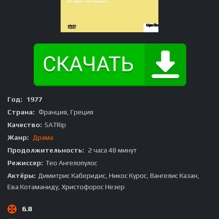
Год:
1977
Страна:
Франция, Греция
Качество:
SATRip
Жанр:
Драма
Продолжительность:
2 часа 48 минут
Режиссер:
Тео Ангелопулос
Актёры:
Димитрис Каберидис, Никос Курос, Вангелис Казан,
Ева Котаманиду, Христофорос Незер
6.8