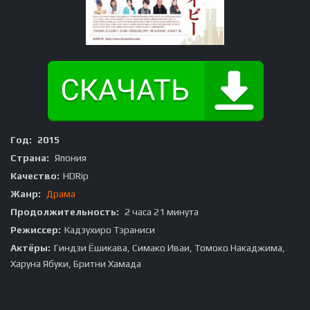
Год:
2015
Страна:
Япония
Качество:
HDRip
Жанр:
Драма
Продолжительность:
2 часа 21 минута
Режиссер:
Кадзухиро Тэраниси
Актёры:
Гиндзи Ёшикава, Симако Иваи, Томоко Накаджима,
Харуна Ябуки, Бритни Хамада