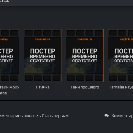
ства.
ствии моих
Птичка
Тени прошлого
Ismailia Ray
агов
ментариев пока нет. Стань первым!
Комментар