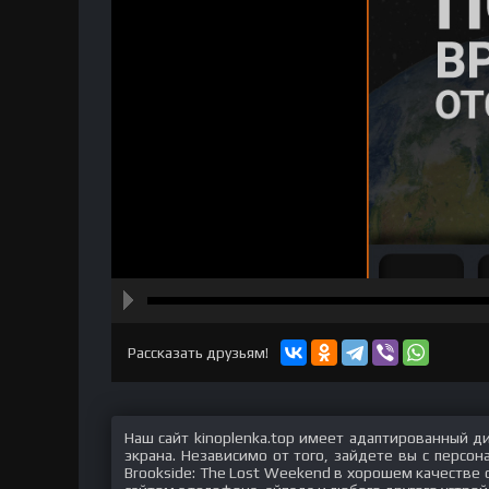
hd2160
hd1440
highres
hd1080
hd720
large
medium
small
tiny
Рассказать друзьям!
Наш сайт kinoplenka.top имеет адаптированный д
экрана. Независимо от того, зайдете вы с персо
Brookside: The Lost Weekend в хорошем качестве 