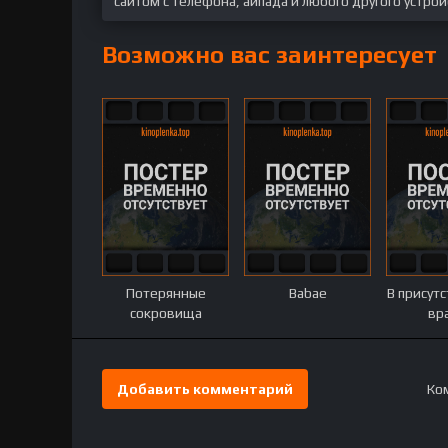
сайтом с телефона, айпада и любого другого устрой
Возможно вас заинтересует
Потерянные
Babae
В присут
сокровища
вр
Добавить комментарий
Ком