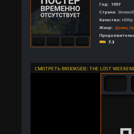
Год:
1997
Страна:
Велико
Качество:
HDRip
Жанр:
Драма
,
К
Продолжительн
7.3
СМОТРЕТЬ BROOKSIDE: THE LOST WEEKEN