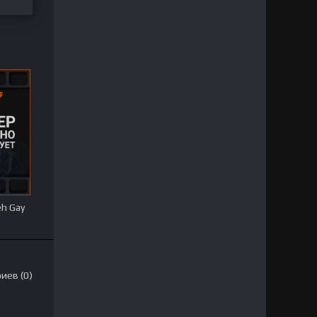
eh Gay
иев (0)