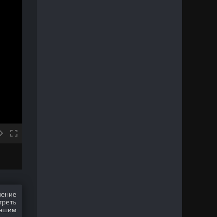
шение
треть
нашим