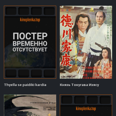
Thyella se paidiki kardia
Князь Токугава Иэясу