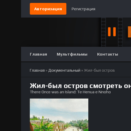
Авторизация
Регистрация
Главная
Мультфильмы
Контакты
Главная
»
Документальный
» Жил-был остров
Жил-был остров смотреть о
There Once was an Island: Te Henua e Nnoho