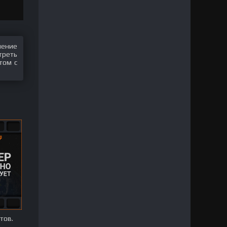
шение
треть
том с
тов.