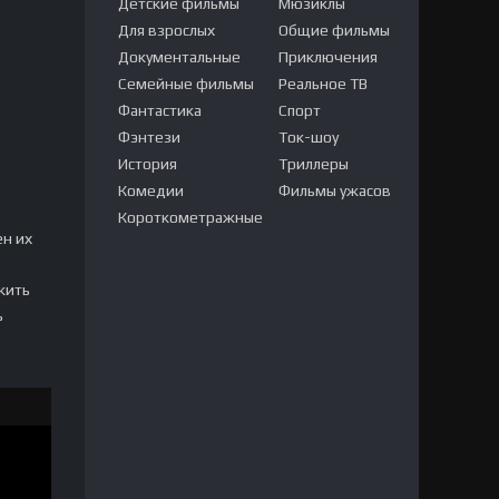
Детские фильмы
Мюзиклы
Для взрослых
Общие фильмы
Документальные
Приключения
Семейные фильмы
Реальное ТВ
Фантастика
Спорт
Фэнтези
Ток-шоу
История
Триллеры
Комедии
Фильмы ужасов
Короткометражные
ен их
жить
ь