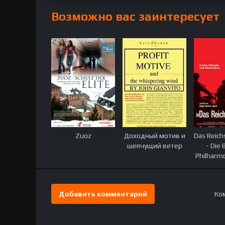
Возможно вас заинтересует
Zuoz
Доходный мотив и
Das Reich
шепчущий ветер
- Die 
Philharm
d
Nationals
Добавить комментарий
Ком