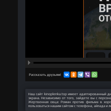
hd2160
hd1440
highres
hd1080
hd720
large
medium
small
tiny
Рассказать друзьям!
Наш сайт kinoplenka.top имеет адаптированный д
экрана. Независимо от того, зайдете вы с персо
Жертвенная овца: Роман против фильма в хоро
пользоваться нашим сайтом с телефона, айпада и л