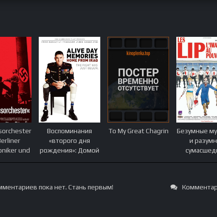
sorchester
Воспоминания
To My Great Chagrin
Безумные м
Berliner
«второго дня
и разум
oniker und
рождения»: Домой
сумасшед
er
из Ирака
ozialismus
ментариев пока нет. Стань первым!
Комментар