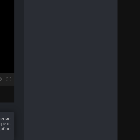
шение
треть
добно