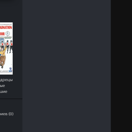
удрецы
ные
шие
иев (0)