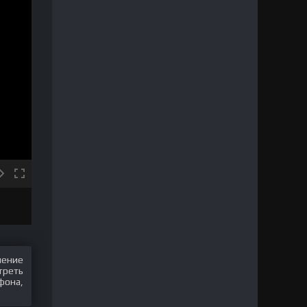
шение
треть
фона,