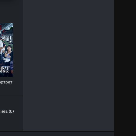
ортрет
иев (0)