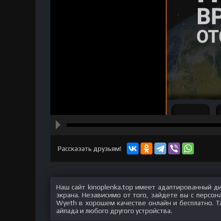
hd2160
hd1440
highres
hd1080
hd720
large
medium
small
tiny
Рассказать друзьям!
Наш сайт kinoplenka.top имеет адаптированный д
экрана. Независимо от того, зайдете вы с персо
Wyeth в хорошем качестве онлайн и бесплатно. Т
айпада и любого другого устройства.