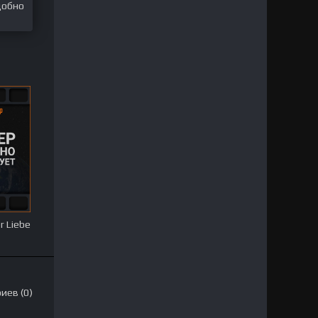
добно
r Liebe
иев (0)