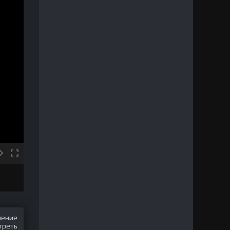
шение
треть