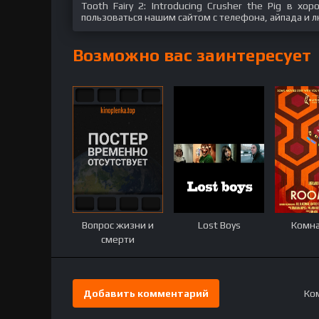
Tooth Fairy 2: Introducing Crusher the Pig в х
пользоваться нашим сайтом с телефона, айпада и л
Возможно вас заинтересует
Вопрос жизни и
Lost Boys
Комна
смерти
Добавить комментарий
Ком