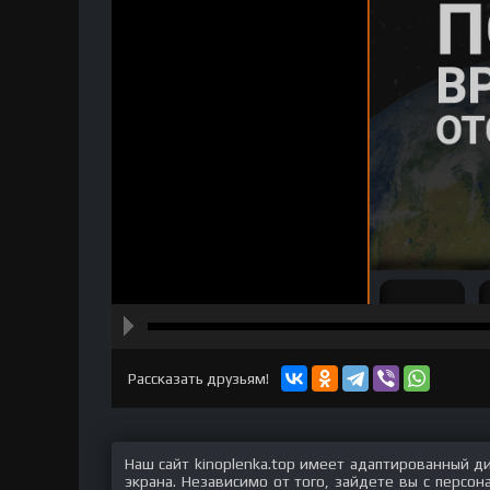
hd2160
hd1440
highres
hd1080
hd720
large
medium
small
tiny
Рассказать друзьям!
Наш сайт kinoplenka.top имеет адаптированный д
экрана. Независимо от того, зайдете вы с персо