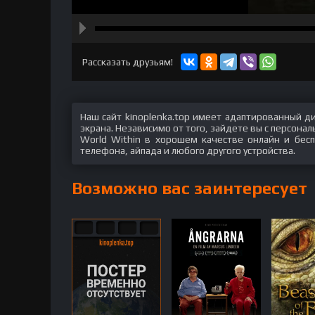
hd2160
hd1440
highres
hd1080
hd720
large
medium
small
tiny
Рассказать друзьям!
Наш сайт kinoplenka.top имеет адаптированный д
экрана. Независимо от того, зайдете вы с персон
World Within в хорошем качестве онлайн и бесп
телефона, айпада и любого другого устройства.
Возможно вас заинтересует