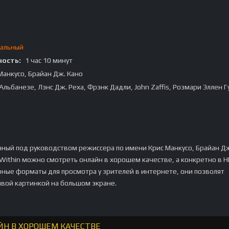
альный
ость:
1 час 10 минут
Манкусо, Брайан Дж. Кано
Альбанезе, Лэнс Дж. Реха, Фрэнк Дадли, John Zaffis, Розмари Эллен Г
:
ный под руководством режиссера по имени Крис Манкусо, Брайан Дж
Within можно смотреть онлайн в хорошем качестве, а конкретно в H
рные форматы для просмотра у зрителей в интернете, они позволят
ивой картинкой на большом экране.
ЙН В ХОРОШЕМ КАЧЕСТВЕ