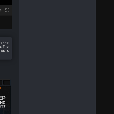
шение
ь The
том с