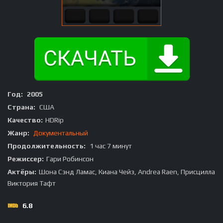
Год:
2005
Страна:
США
Качество:
HDRip
Жанр:
Документальный
Продолжительность:
1 час 7 минут
Режиссер:
Гари Робинсон
Актёры:
Шона Сэнд Ламас, Киана Чейз, Andrea Raen, Присцилла
Виктория Тафт
6.8