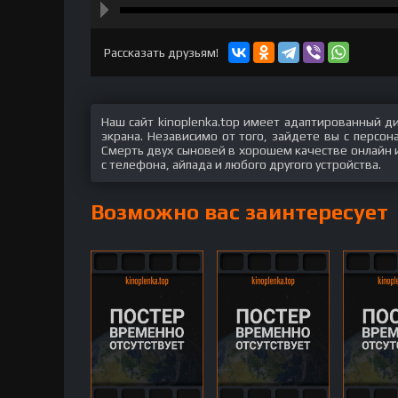
hd2160
hd1440
highres
hd1080
hd720
large
medium
small
tiny
Рассказать друзьям!
Наш сайт kinoplenka.top имеет адаптированный д
экрана. Независимо от того, зайдете вы с персо
Смерть двух сыновей в хорошем качестве онлайн и
с телефона, айпада и любого другого устройства.
Возможно вас заинтересует