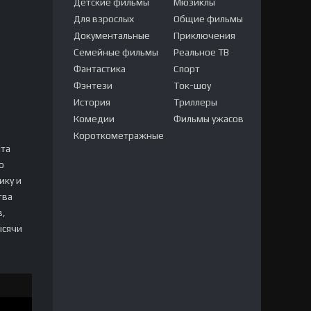
Детские фильмы
Мюзиклы
Для взрослых
Общие фильмы
Документальные
Приключения
Семейные фильмы
Реальное ТВ
Фантастика
Спорт
Фэнтези
Ток-шоу
История
Триллеры
Комедии
Фильмы ужасов
Короткометражные
нта
о
ику и
тва
в,
ысячи