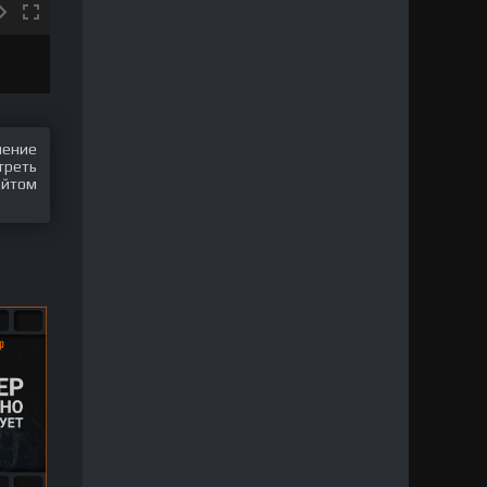
шение
треть
айтом