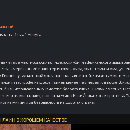
альный
ость:
1 час 4 минуты
:
ода четыре нью-йоркских полицейских убили африканского иммигра
есси, американский волонтер Корпуса мира, жил с семьей Амаду в ег
 Гвинее, учил местный язык, преподавал гвинейским детям математ
льной катастрофе на шоссе Гвинеи менее чем через год после убийс
ти были использованы в качестве боевого клича. Тысячи американце
ся жертвами насилия, вышли на улицы Нью-Йорка в знак протеста. Т
ись на митинги за безопасность на дорогах страны.
ОНЛАЙН В ХОРОШЕМ КАЧЕСТВЕ