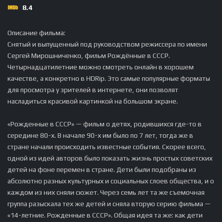
8.4
Описание фильма:
Снятый и выпущенный под руководством режиссера по имени
Сергей Мирошниченко, фильм Рождённые в СССР.
Четырнадцатилетние можно смотреть онлайн в хорошем
качестве, а конкретно в HDRip. Это самые популярные форматы
для просмотра у зрителей в интернете, они позволят
насладиться красивой картинкой на большом экране.
«Рожденные в СССР» — фильм о детях, родившихся где-то в
середине 80-х. В начале 90-х им было по 7 лет, тогда же в
стране начали происходить известные события. Скорее всего,
одной из идей авторов было показать жизнь простых советских
детей на фоне перемен в стране. Дети были подобраны из
абсолютно разных культурных и социальных слоев общества, и о
каждом из них сняли сюжет. Через семь лет та же съемочная
группа разыскала тех же детей и сняла вторую серию фильма —
«14-летние. Рожденные в СССР». Общая идея та же: как дети