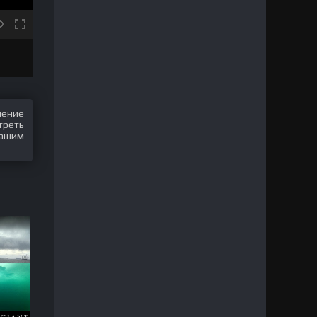
шение
треть
нашим