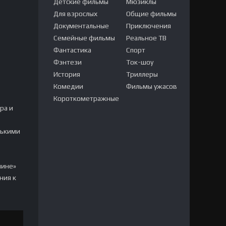
Детские фильмы
Мюзиклы
Для взрослых
Общие фильмы
Документальные
Приключения
Семейные фильмы
Реальное ТВ
Фантастика
Спорт
Фэнтези
Ток-шоу
История
Триллеры
Комедии
Фильмы ужасов
Короткометражные
ра и
лькими
шине»
ния к