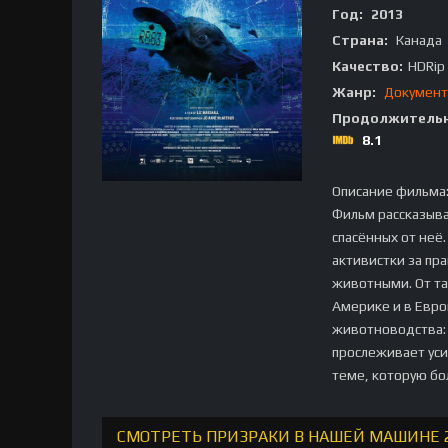
Год:
2013
Страна:
Канада
Качество:
HDRip
Жанр:
Документ
Продолжительн
8.1
Описание фильма
Фильм рассказыв
спасённых от неё
активистки за пр
животными. От та
Америке и в Евро
животноводства: 
прослеживает уси
теме, которую бо
СМОТРЕТЬ ПРИЗРАКИ В НАШЕЙ МАШИНЕ 2