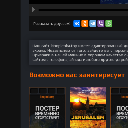
hd2160
hd1440
highres
hd1080
hd720
large
medium
small
tiny
Рассказать друзьям!
Наш сайт kinoplenka.top имеет адаптированный д
экрана. Независимо от того, зайдете вы с персо
Призраки в нашей машине в хорошем качестве онл
сайтом с телефона, айпада и любого другого устрой
Возможно вас заинтересует