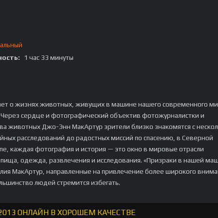
альный
ость:
1 час 33 минуты
:
ает о жизнях животных, живущих в машине нашего современного ми
. Через сердце и фотографический объектив фотожурналистки и
ава животных Джо-Энн МакАртур зрители близко знакомятся с неско
йных расследований до радостных миссий по спасению, в Северной
пе, каждая фотография и история — это окно в мировые отрасли
пища, одежда, развлечения и исследования. «Призраки в нашей ма
лия МакАртур, направленные на привлечение более широкого внима
льшинство людей стремится избегать.
013 ОНЛАЙН В ХОРОШЕМ КАЧЕСТВЕ