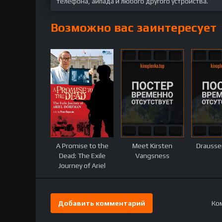
телефона, айпада и любого другого устройства.
Возможно вас заинтересует
A Promise to the
Meet Kirsten
Drausse
Dead: The Exile
Vangsness
Journey of Ariel
Dorfman
Добавить комментарий
Ком