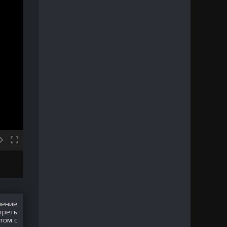
шение
треть
том с