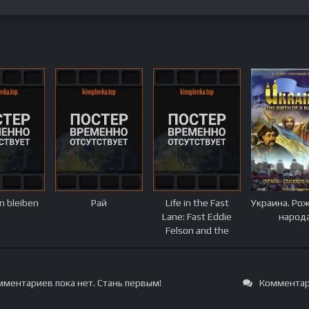
n bleiben
Рай
Life in the Fast
Украина. Ро
Lane: Fast Eddie
народ
Felson and the
Search for
Greatness
ментариев пока нет. Стань первым!
Комментар