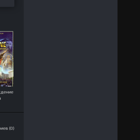
ждение
а
иев (0)