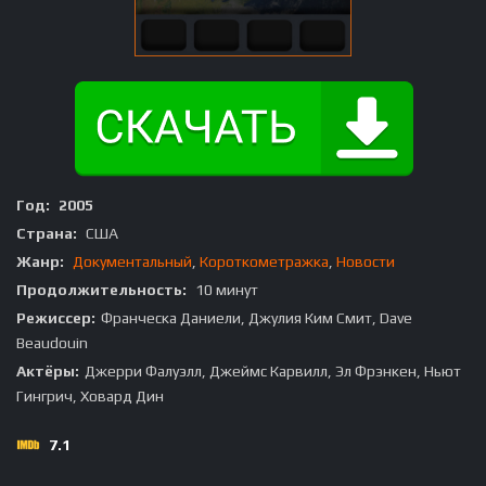
Год:
2005
Страна:
США
Жанр:
Документальный
,
Короткометражка
,
Новости
Продолжительность:
10 минут
Режиссер:
Франческа Даниели, Джулия Ким Смит, Dave
Beaudouin
Актёры:
Джерри Фалуэлл, Джеймс Карвилл, Эл Фрэнкен, Ньют
Гингрич, Ховард Дин
7.1