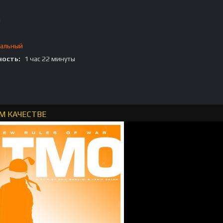
я
альный
ость:
1 час 22 минуты
М КАЧЕСТВЕ