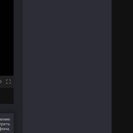
шение
треть
фона,