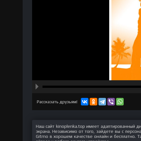
hd2160
hd1440
highres
hd1080
hd720
large
medium
small
tiny
Рассказать друзьям!
Наш сайт kinoplenka.top имеет адаптированный д
экрана. Независимо от того, зайдете вы с персо
Gitmo в хорошем качестве онлайн и бесплатно. Т