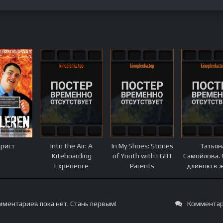
рист
Into the Air: A
In My Shoes: Stories
Татьян
Kiteboarding
of Youth with LGBT
Самойлова.
Experience
Parents
длиною в 
ментариев пока нет. Стань первым!
Комментар