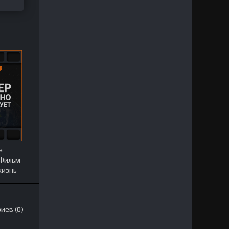
а
 Фильм
жизнь
иев (0)