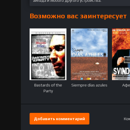
айпада и любого другого устройства.
Возможно вас заинтересует
Bastards of the
Siempre días azules
Афе
Party
Добавить комментарий
Ком