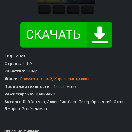
Год:
2021
Страна:
США
Качество:
HDRip
Жанр:
Документальный
,
Короткометражка
Продолжительность:
1 час 0 минут
Режиссер:
Рам Девинени
Актёры:
Боб Холман, Аллен Гинсберг, Питер Орловский, Джон
Джорно, Энн Уолдман
Описание фильма: