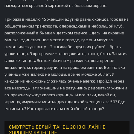
насладиться красивой картинкой на большом экране.
Три раза в неделю 15 женщин едут из разных концов города на
общественном транспорте, с пересадками в небольшой клуб,
расположенный в бывшем детском садике. Здесь, на окраине
Минска, единственное место в городе, где они могут за
символическую плату – 3 тысячи белорусских рублей – брать
уроки танца. В программе – танец живота, танго, блюз. Занятия
в школе танцев. Все как обычно – разминка, повторение
движений, которые разучили на прошлом занятии. Вот только
ученицы уже далеко не молоды, все не моложе 50 лет. У
каждой из них жизнь сложилась очень нелегко. Пройдя через
все невзгоды, эти женщины не разучились радоваться жизни и
по-прежнему ждут своего «принца». И все-таки, какой он,
«принц», «мужчина мечты» для одинокой женщины за 50? Где
его искать? Кого пригласить на свой «белый танец»?
СМОТРЕТЬ БЕЛЫЙ ТАНЕЦ 2013 ОНЛАЙН В
ХОРОШЕМ КАЧЕСТВЕ