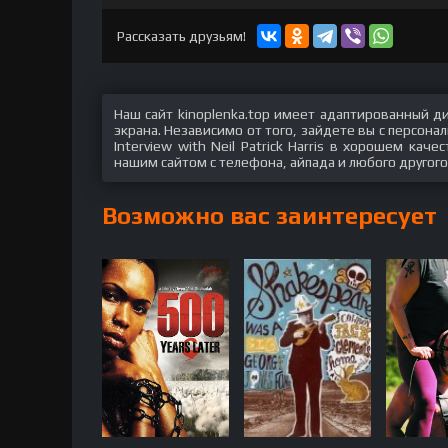
hd2160
hd1440
highres
hd1080
hd720
large
medium
small
tiny
Рассказать друзьям!
Наш сайт kinoplenka.top имеет адаптированный д
экрана. Независимо от того, зайдете вы с персон
Interview with Neil Patrick Harris в хорошем кач
нашим сайтом с телефона, айпада и любого другого
Возможно вас заинтересует