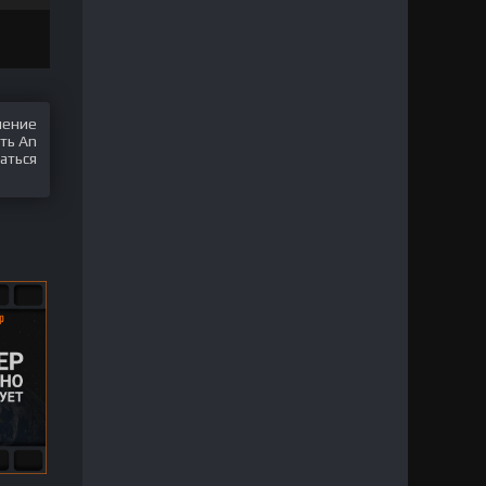
шение
ть An
аться