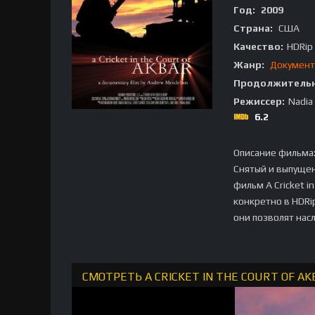
Год:
2009
Страна:
США
Качество:
HDRip
Жанр:
Документ
Продолжительн
Режиссер:
Nadia
6.2
Описание фильма
Снятый и выпущен
фильм A Cricket i
конкретно в HDRi
они позволят нас
СМОТРЕТЬ A CRICKET IN THE COURT OF A