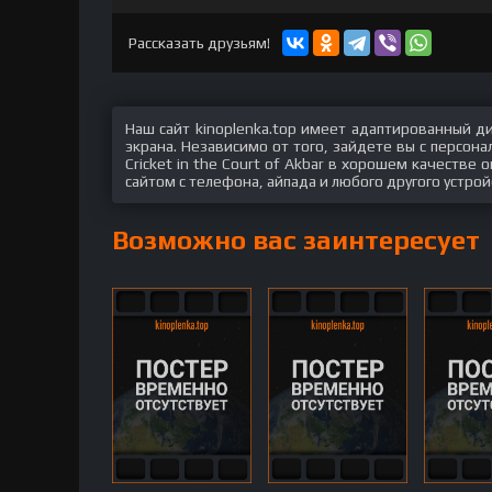
hd2160
hd1440
highres
hd1080
hd720
large
medium
small
tiny
Рассказать друзьям!
Наш сайт kinoplenka.top имеет адаптированный д
экрана. Независимо от того, зайдете вы с персон
Cricket in the Court of Akbar в хорошем качестве
сайтом с телефона, айпада и любого другого устрой
Возможно вас заинтересует