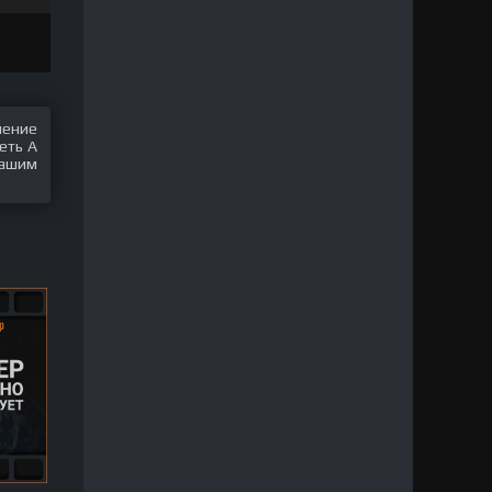
шение
еть A
нашим