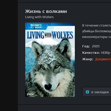
Жизнь с волками
Living with Wolves
В течение столет
убийцы беспомощ
кинооператоры-н
Год:
2005
Качество:
HDRip
Жанр:
Документ
в закладки