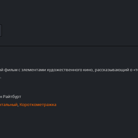
и
ый фильм с элементами художественного кино, расскаэывающий о «
.
н Райтбурт
нтальный
,
Короткометражка