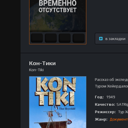
в закладки
Кон-Тики
Kon-Tiki
Рассказ об экспе
Туром Хейердало
Год:
1949
Качество:
SATRi
Режиссер:
Тур Х
Жанр:
Документ