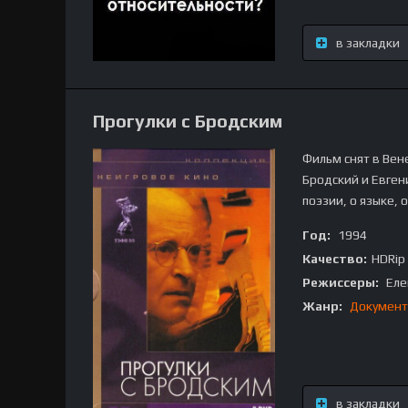
в закладки
Прогулки с Бродским
Фильм снят в Вен
Бродский и Евген
поэзии, о языке, 
Год:
1994
Качество:
HDRip
Режиссеры:
Еле
Жанр:
Документ
в закладки