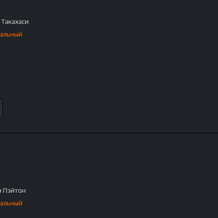
 Такахаси
альный
 Пэйтон
альный