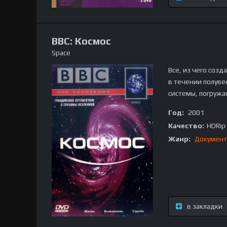
BBC: Космос
Space
Все, из чего созд
в течении полуве
системы, погружа
Год:
2001
Качество:
HDRip
Жанр:
Документ
в закладки