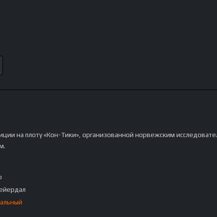
диции на плоту «Кон-Тики», организованной норвежским исследоват
м.
p
ейердал
альный