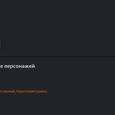
ие персонажей
нтальный
,
Короткометражка