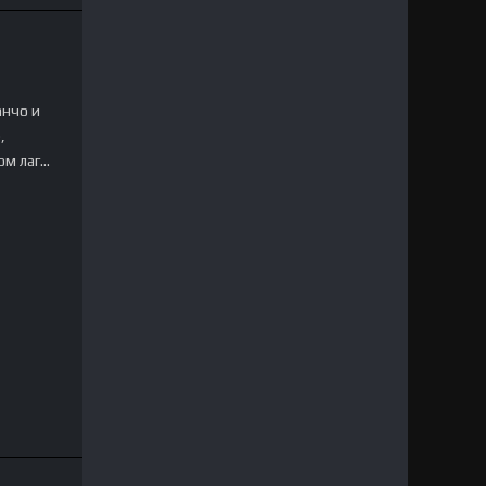
анчо и
,
ом лаг…