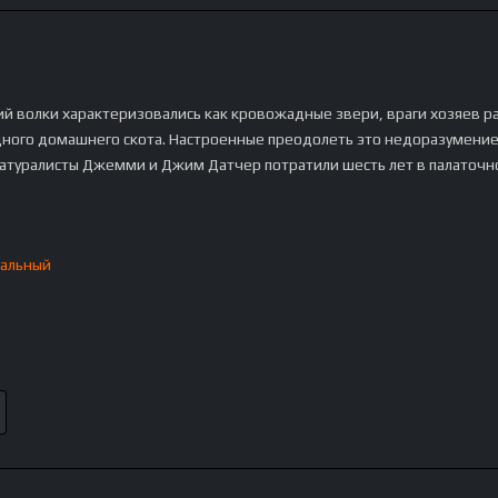
ий волки характеризовались как кровожадные звери, враги хозяев р
ного домашнего скота. Настроенные преодолеть это недоразумение
атуралисты Джемми и Джим Датчер потратили шесть лет в палаточн
альный