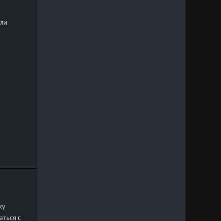
или
ку
ться с