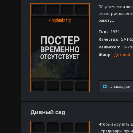
Об увлечении пи
сконструировал м
ракету...
Год:
1934
Качество:
SATRi
Режиссер:
Нико
Жанр:
Детский
в закладки
Дивный сад
Чтобы выручить д
Страдивари, прин