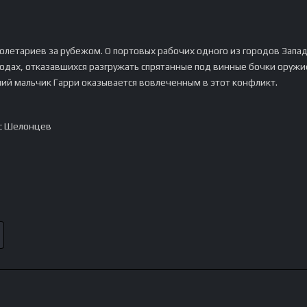
олетариев за рубежом. О портовых рабочих одного из городов Запа
годах, отказавшихся разгружать спрятанные под винные бочки оружие
ний мальчик Гарри оказывается вовлеченным в этот конфликт.
с Шелонцев