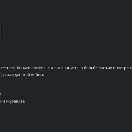
илетнего Леньки Жукова, сына машиниста, в борьбе против иностран
ды гражданской войны.
p
лий Журавлев