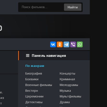
Найти
Панель навигация
По жанрам
Биография
Концерты
Боевики
Криминал
Военные фильмы
Мелодрамы
Вестерн
Музыка
е.
Церемонии
Мультфильмы
 из
Детективы
Драма
ет