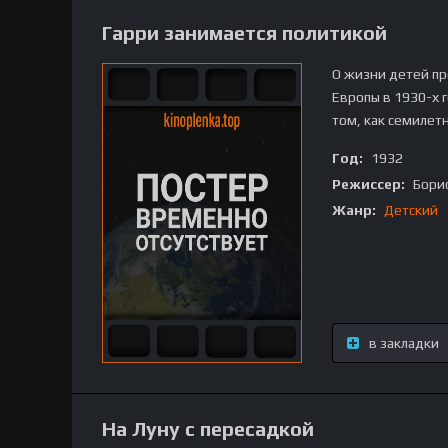
Гарри занимается политикой
О жизни детей пр
Европы в 1930-х 
том, как семилет
Год:
1932
Режиссер:
Бори
Жанр:
Детский
в закладки
На Луну с пересадкой