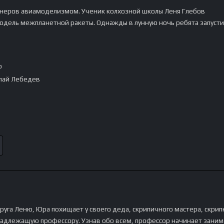
онеров авиамоделизмом. Ученик колхозной школы Леня Глебов
одель межпланетной ракеты. Однажды в лунную ночь ребята запуст
p
лай Лебедев
руга Леню, Юра похищает у своего деда, скрипичного мастера, скрип
адлежащую профессору. Узнав обо всем, профессор начинает занима