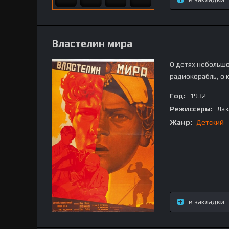
Властелин мира
О детях небольшо
радиокорабль, о 
Год:
1932
Режиссеры:
Лаз
Жанр:
Детский
в закладки