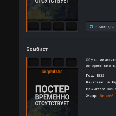
в закладки
Бомбист
Об участии десят
интервентов в го
Год:
1932
Качество:
SATRi
Режиссер:
Васи
Жанр:
Детский