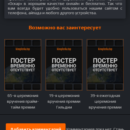
«Оскар» в хорошем качестве онлайн и бесплатно. Так что
вам всегда будет удобно пользоваться нашим сайтом с
телефона, айпада и любого другого устройства.
Возможно вас заинтересует
65-я церемония
19-я церемония
39-я ежегодная
вручения прайм-
вручения премии
церемония
тайм премии
Гильдии
вручения премии
«Эмми»
киноактеров
People's Choice
Awards
Добавить комментарий
Комментариев пока нет. Стань