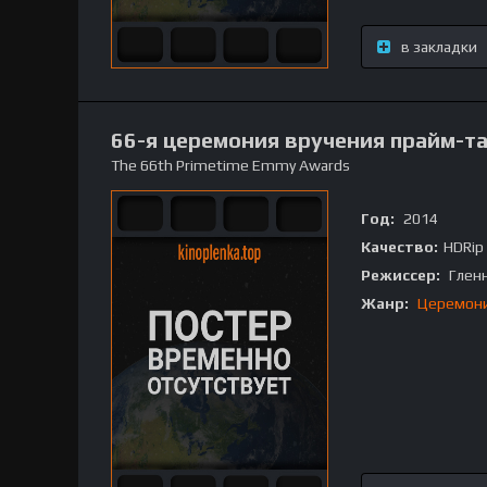
в закладки
66-я церемония вручения прайм-т
The 66th Primetime Emmy Awards
Год:
2014
Качество:
HDRip
Режиссер:
Гленн
Жанр:
Церемон