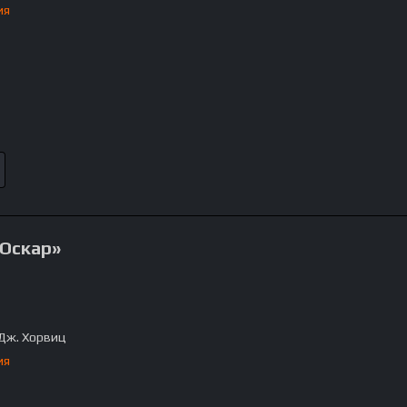
ия
«Оскар»
Дж. Хорвиц
ия