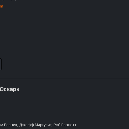
ия
«Оскар»
м Резник, Джефф Маргулис, Роб Барнетт