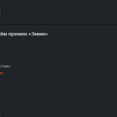
айм премии «Эмми»
 Уайсс
ия