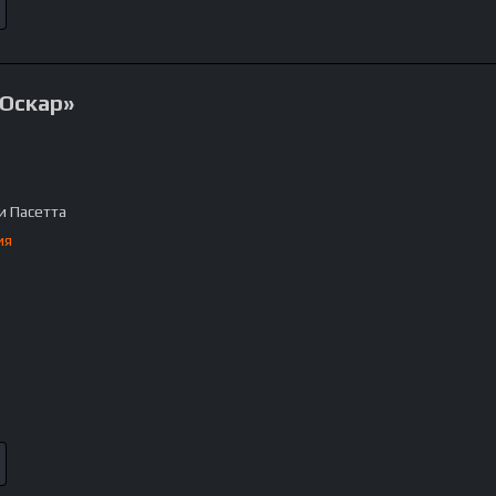
«Оскар»
 Пасетта
ия