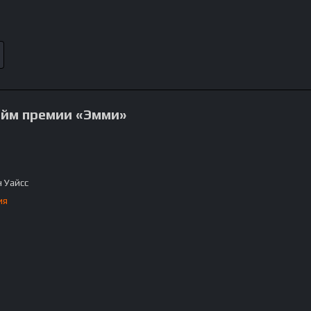
айм премии «Эмми»
 Уайсс
ия