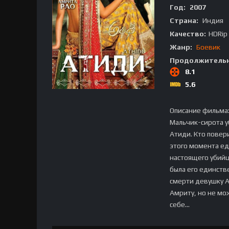
Год:
2007
Страна:
Индия
Качество:
HDRip
Жанр:
Боевик
Продолжительн
8.1
5.6
Описание фильма
Мальчик-сирота у
Атиди. Кто повери
этого момента ед
настоящего убийцу
была его единстве
смерти девушку А
Амриту, но не мо
себе...