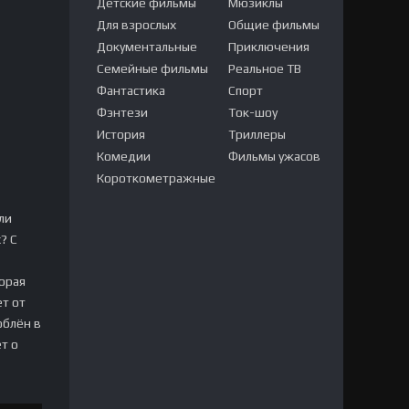
Детские фильмы
Мюзиклы
Для взрослых
Общие фильмы
Документальные
Приключения
Семейные фильмы
Реальное ТВ
Фантастика
Спорт
Фэнтези
Ток-шоу
История
Триллеры
Комедии
Фильмы ужасов
Короткометражные
ли
? С
торая
ет от
юблён в
т о