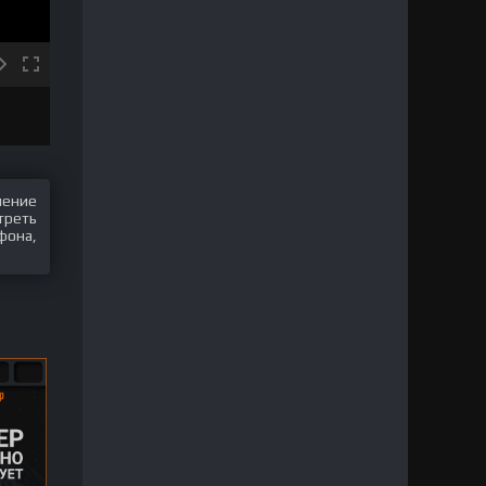
шение
треть
фона,