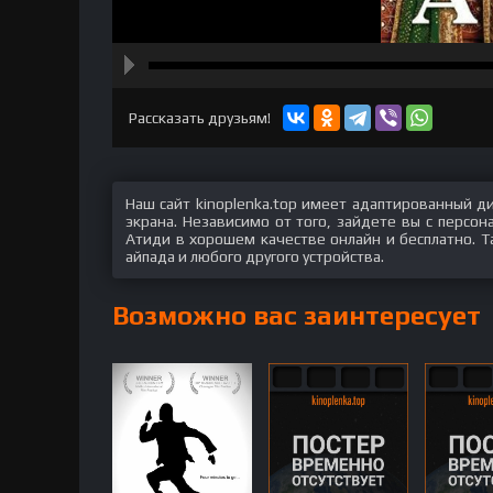
hd2160
hd1440
highres
hd1080
hd720
large
medium
small
tiny
Рассказать друзьям!
Наш сайт kinoplenka.top имеет адаптированный д
экрана. Независимо от того, зайдете вы с персо
Атиди в хорошем качестве онлайн и бесплатно. Т
айпада и любого другого устройства.
Возможно вас заинтересует