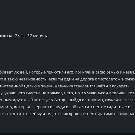
ость:
2 часа 52 минуты
:
бивает людей, которые приютили его, приняли в свою семью и назва
т в твою невиновность, если ты один на дороге с пистолетом в руках
инственной целью в жизни мальчика становится найти и покарать
, укравшего счастье не только у него, но и у маленькой девочки, ко
нным другом. 13 лет спустя Атиди, выйдя из тюрьмы, случайно спаса
мриту, которая с первого взгляда влюбляется в него. Атиди тоже вл
жет ответить на её чувства, так как прошлое неотвратимо напоминае